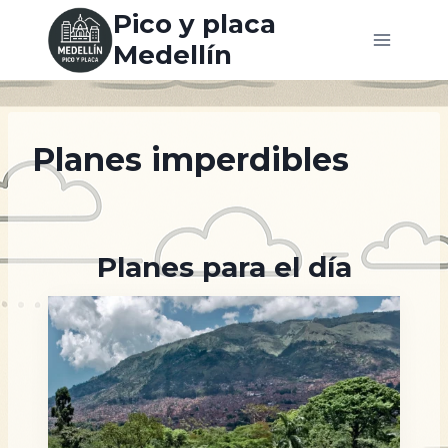
Saltar
Pico y placa
al
Medellín
contenido
Planes imperdibles
Planes para el día